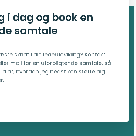
g i dag og book en
nde samtale
næste skridt i din lederudvikling?
Kontakt
ller mail
for en uforpligtende samtale, så
d af, hvordan jeg bedst kan støtte dig i
r.