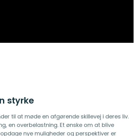
in styrke
r til at møde en afgørende skillevej i deres liv.
ing, en overbelastning. Et ønske om at blive
ler opdage nye muligheder og perspektiver er