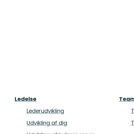
Ledelse
Tea
Ledelse
Team
Lederudvikling
T
Lederudvikling
T
Udvikling af dig
T
Udvikling af dig
T