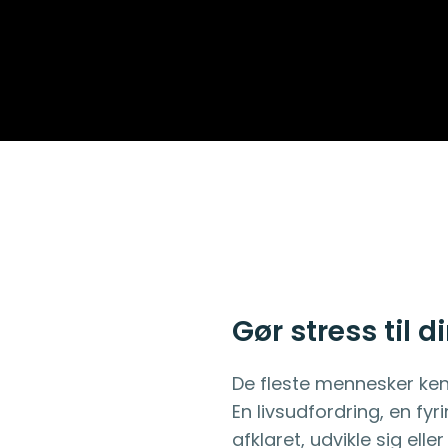
Gør stress til d
De fleste mennesker kende
En livsudfordring, en fyr
afklaret, udvikle sig el