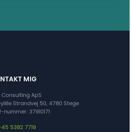
NTAKT MIG
 Consulting ApS
ylille Strandvej 50, 4780 Stege
-nummer: 37910171
+45 5382 7719