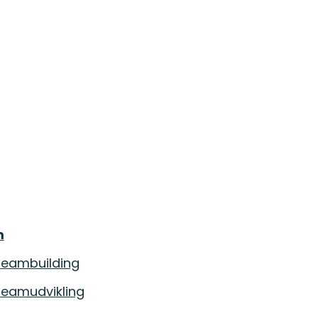
m
eambuilding
eambuilding
eamudvikling
eamudvikling