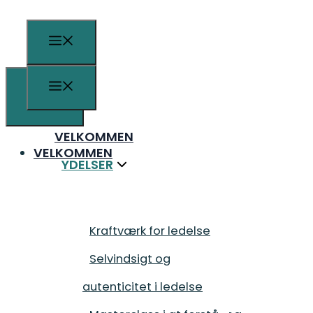
VELKOMMEN
VELKOMMEN
YDELSER
YDELSER
KURSER
KURSER
Coaching
Kraftværk for ledelse
Coaching
Kraftværk for ledelse
Karrierecoach
Selvindsigt og
Karrierecoach
Selvindsigt og
Stresscoach
autenticitet i ledelse
Stresscoach
autenticitet i ledelse