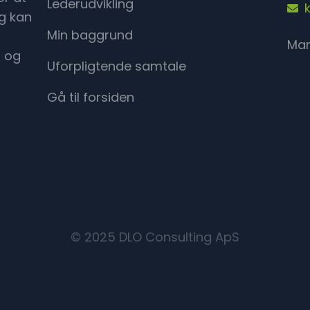
Lederudvikling
g kan
Min baggrund
Man
, og
Uforpligtende samtale
Gå til forsiden
© 2025 DLO Consulting ApS