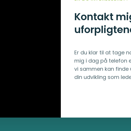
Kontakt mi
uforpligte
Er du klar til at tage 
mig i dag
på
telefon
e
vi sammen kan finde u
din udvikling som lede