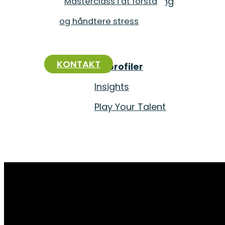
Hvad er coaching
Masterclass i at forstå
Hvad er coaching
Masterclass i at forstå
og håndtere stress
og håndtere stress
OM
OM
KONTAKT
Personprofiler
KONTAKT
Personprofiler
Insights
Insights
Play Your Talent
Play Your Talent